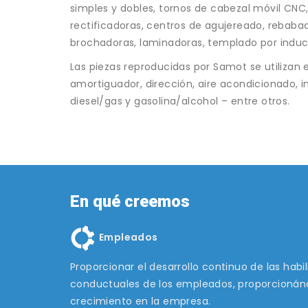
simples y dobles, tornos de cabezal móvil CN
rectificadoras, centros de agujereado, rebabado
brochadoras, laminadoras, templado por inducc
Las piezas reproducidas por Samot se utilizan 
amortiguador, dirección, aire acondicionado, i
diesel/gas y gasolina/alcohol – entre otros.
En qué creemos
Empleados
Proporcionar el desarrollo continuo de las habi
conductuales de los empleados, proporcionán
crecimiento en la empresa.