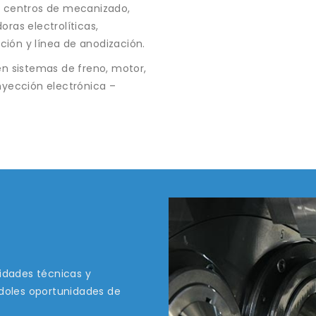
C, centros de mecanizado,
ras electrolíticas,
ión y línea de anodización.
en sistemas de freno, motor,
nyección electrónica –
lidades técnicas y
doles oportunidades de