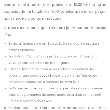
planta conta com um prédio de 13.000m² e uma
capacidade instalada de 1500 toneladas/ano de peças
num moderno parque industrial.
Outras montadoras que também já embarcaram nessa
são:
Tesla: a fábrica será em Nuevo León, no qual irá produzir
carros elétricos;
Ford Motor Co.: a fábrica está localizada em Cuautitlán,
voltado para as linhas de montagem;
Lizhong: fabricante chinesa de rodas automotivas, foi
pressionada pelos seus clientes a abrir uma fábrica no
México, tornando-se a primeira fora da Ásia;
DY Power, empresa sul-coreana que fabrica componentes
para equipamentos de construção, está analisando abrir
um pólo próximo ao Texas.
A realocação de fábricas e montadoras dos mais